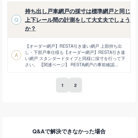
持ち出し戸車網戸の採寸は標準網戸と同じ
上下レール間の計測をして大丈夫でしょう
Q
か？
【オーダー網戸】RESTA引き違い網戸 上部持ち出
し・下部戸車仕様も【オーダー網戸】RESTA引き違
A
い網戸 スタンダードタイプと同様に採寸を行って下
さい。 【関連ページ】 RESTA網戸の事前確認...
1
2
Q&Aで解決できなかった場合