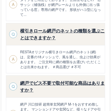
A
サッシ（補強桟）が網戸レールよりも外側に出っ張
っている窓」専用の網戸です。 形状がハコ型になっ
て...
横引きロール網戸のネットの種類を選ぶこ
Q
とはできますか？
RESTAオリジナル横引きロール網戸のネット(網)
は、定番の18メッシュで、風を通し、虫よけ効果が
A
あります。 ご注文時に網の種類をお選びいただくこ
とは出来かねます。 ＃商品選び ＃不可
網戸でビス不要で取付可能な商品はありま
Q
すか？
網戸 川口技研 超簡単玄関網戸 M-1をおすすめ致し
ます。 マンションドアや玄関など、様々なドアや引