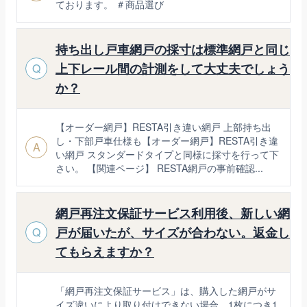
ております。 ＃商品選び
持ち出し戸車網戸の採寸は標準網戸と同じ
上下レール間の計測をして大丈夫でしょう
Q
か？
【オーダー網戸】RESTA引き違い網戸 上部持ち出
し・下部戸車仕様も【オーダー網戸】RESTA引き違
A
い網戸 スタンダードタイプと同様に採寸を行って下
さい。 【関連ページ】 RESTA網戸の事前確認...
網戸再注文保証サービス利用後、新しい網
戸が届いたが、サイズが合わない。返金し
Q
てもらえますか？
「網戸再注文保証サービス」は、購入した網戸がサ
イズ違いにより取り付けできない場合、1枚につき1