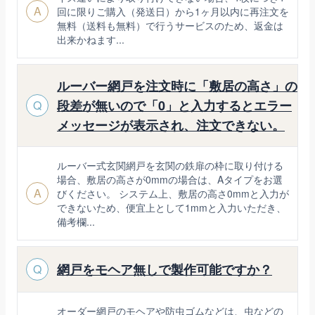
A
回に限りご購入（発送日）から1ヶ月以内に再注文を
無料（送料も無料）で行うサービスのため、返金は
出来かねます...
ルーバー網戸を注文時に「敷居の高さ」の
段差が無いので「0」と入力するとエラー
Q
メッセージが表示され、注文できない。
ルーバー式玄関網戸を玄関の鉄扉の枠に取り付ける
場合、敷居の高さが0mmの場合は、Aタイプをお選
A
びください。 システム上、敷居の高さ0mmと入力が
できないため、便宜上として1mmと入力いただき、
備考欄...
網戸をモヘア無しで製作可能ですか？
Q
オーダー網戸のモヘアや防虫ゴムなどは、虫などの