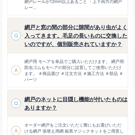
網戸レールが12mm以上あること ・上下両方の網戸
レー...
網戸と窓の間の部分に隙間があり虫がよく
入ってきます。毛足の長いものに交換した
Q
いのですが、個別販売されていますか？
網戸用 モヘアを単品でご購入いただけます。 網戸用
防虫ゴムもモヘアの部分に設置してご使用いただけ
A
ます。 ＃商品選び ＃注文方法 ＃施工方法 ＃部品 ＃
パーツ
網戸のネットに目隠し機能が付いたものは
Q
ありますか？
オーダー網戸をご注文いただく際にもお選びいただ
A
ける網戸 張替え用網 銀黒マジックネットをご用意し