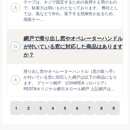
テープは、ネジで固定するための仮押さえ用のもの
A
で、粘着力は弱いものとなっております。 弊社とし
ては、風などで外れ、落下する危険性があるため、
両面テー...
網戸で滑り出し窓やオペレーターハンドル
が付いている窓に対応した商品はあります
Q
か？
滑り出し窓やオペレーターハンドル（窓の取っ手）
が付いている窓に対応した網戸は以下の商品になり
A
ます。 プリーツ網戸 LOHAREA（ロハリア）
RESTAオリジナル横引きロール網戸 上記網戸は...
1
2
3
4
5
6
7
8
9